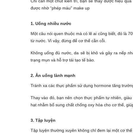
Chỉ cần một chút kiên trì, bạn sẽ thấy được hiệu quả
được nhờ “phép màu” make up
1. Uống nhiều nước
Một câu nói quen thuộc mà có lẽ ai cũng biết, đó là 
từ nước. Vì vậy, đừng để cơ thể cằn cỗi.
Không uống đủ nước, da sẽ bị khô và gây ra nếp nhă
trạng mụn và hỗ trợ tái tạo tế bào.
2. Ăn uống lành mạnh
Tránh xa các thực phẩm sử dụng hormone tăng trưởng
Thay vào đó, bạn nên chọn thực phẩm tự nhiên, giàu 
hạt nhằm bổ sung chất chống oxy hóa cho cơ thể, giú
3. Tập luyện
Tập luyện thường xuyên không chỉ đem lại một cơ thể 