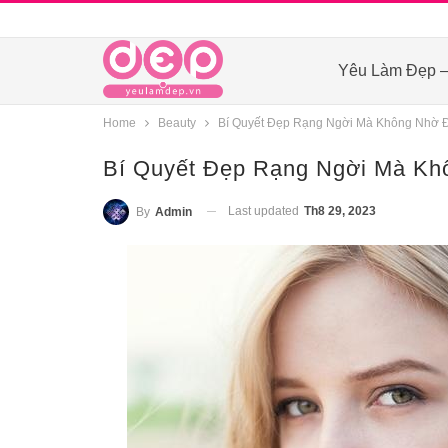
Yêu Làm Đẹp –
Home
Beauty
Bí Quyết Đẹp Rạng Ngời Mà Không Nhờ 
Bí Quyết Đẹp Rạng Ngời Mà Kh
Last updated
Th8 29, 2023
By
Admin