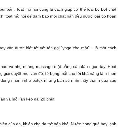
 bụi bẩn. Toát mồ hôi cũng là cách giúp cơ thể loại bỏ bớt chất
khi toát mồ hôi để đảm bảo mọi chất bẩn đều được loại bỏ hoàn
ay vẫn được biết tới với tên gọi “yoga cho mặt” – là một cách
 nhau và nhẹ nhàng massage mặt bằng các đầu ngón tay. Hoạt
ng giải quyết mọi vấn đề, từ bọng mắt cho tới khả năng làm thon
c dụng nhanh như botox nhưng bạn sẽ nhìn thấy thành quả sau
ần và mỗi lần kéo dài 20 phút.
iên của da, khiến cho da trở nên khô. Nước nóng quá hay lạnh