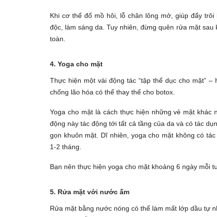
Khi cơ thể đổ mồ hôi, lỗ chân lông mở, giúp đẩy trôi
độc, làm sáng da. Tuy nhiên, đừng quên rửa mặt sau 
toàn.
4. Yoga cho mặt
Thực hiện một vài động tác “tập thể dục cho mặt” – h
chống lão hóa có thể thay thế cho botox.
Yoga cho mặt là cách thực hiện những vẻ mặt khác
động này tác động tới tất cả tầng của da và có tác dụ
gọn khuôn mặt. Dĩ nhiên, yoga cho mặt không có tá
1-2 tháng.
Bạn nên thực hiện yoga cho mặt khoảng 6 ngày mỗi tu
5. Rửa mặt với nước ấm
Rửa mặt bằng nước nóng có thể làm mất lớp dầu tự nh