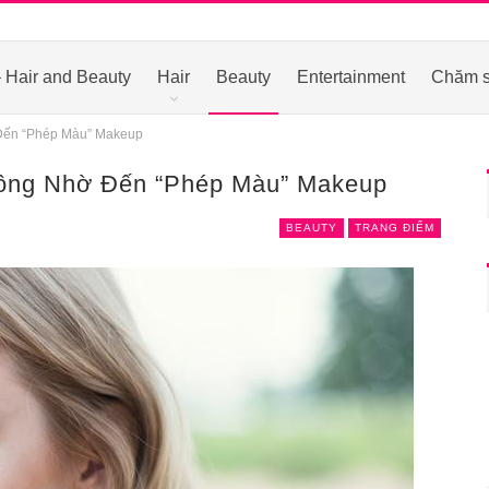
 Hair and Beauty
Hair
Beauty
Entertainment
Chăm s
Đến “Phép Màu” Makeup
ông Nhờ Đến “Phép Màu” Makeup
BEAUTY
TRANG ĐIỂM