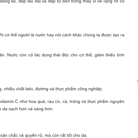
 đáng kể, đẹp lâu dài và đẹp từ bên trong thay vì vẻ rạng rỡ có
70% cơ thể người là nước hay nói cách khác chúng ta được tạo ra
n. Nước còn có tác dụng thải độc cho cơ thể, giảm thiểu tình
, nhiều chất béo, đường và thực phẩm công nghiệp.
vitamin C như hoa quả, rau củ, cá, trứng và thực phẩm nguyên
p da sạch hơn và sáng hơn.
săn chắc và quyến rũ, mà còn rất tốt cho da.