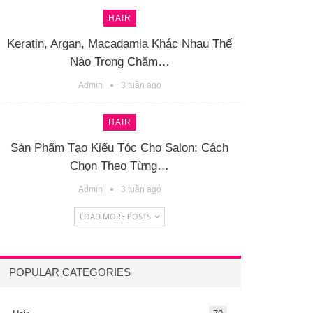
HAIR
Keratin, Argan, Macadamia Khác Nhau Thế
Nào Trong Chăm…
Admin
3 tuần ago
HAIR
Sản Phẩm Tạo Kiểu Tóc Cho Salon: Cách
Chọn Theo Từng…
Admin
3 tuần ago
LOAD MORE POSTS
POPULAR CATEGORIES