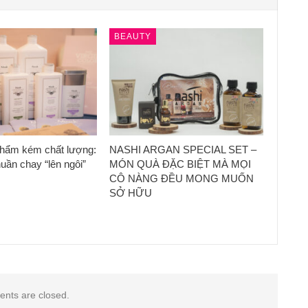
BEAUTY
phẩm kém chất lượng:
NASHI ARGAN SPECIAL SET –
uần chay “lên ngôi”
MÓN QUÀ ĐẶC BIỆT MÀ MỌI
CÔ NÀNG ĐỀU MONG MUỐN
SỞ HỮU
nts are closed.