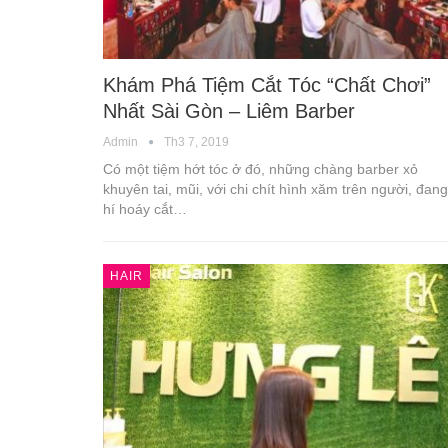
Khám Phá Tiệm Cắt Tóc “Chất Chơi”
Nhất Sài Gòn – Liêm Barber
Admin
Th3 7, 2019
Có một tiệm hớt tóc ở đó, những chàng barber xỏ
khuyên tai, mũi, với chi chít hình xăm trên người, đang
hí hoáy cắt…
HAIR