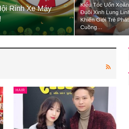
Kiểu Tóc Uốn Xoă
ội Rinh Xe Máy
Đuôi Xinh Lung Lin
!
Khiến Giới Trẻ Phát
Cuồng…
HAIR