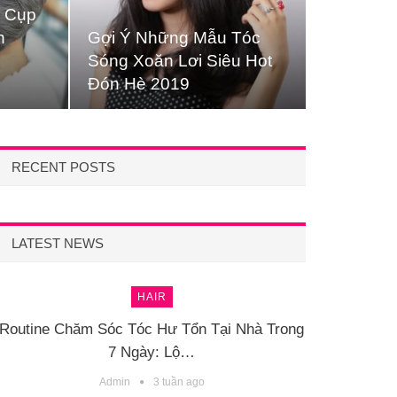
n Cụp
h
Gợi Ý Những Mẫu Tóc
Sóng Xoăn Lơi Siêu Hot
Đón Hè 2019
RECENT POSTS
LATEST NEWS
HAIR
Routine Chăm Sóc Tóc Hư Tổn Tại Nhà Trong
7 Ngày: Lộ…
Admin
3 tuần ago