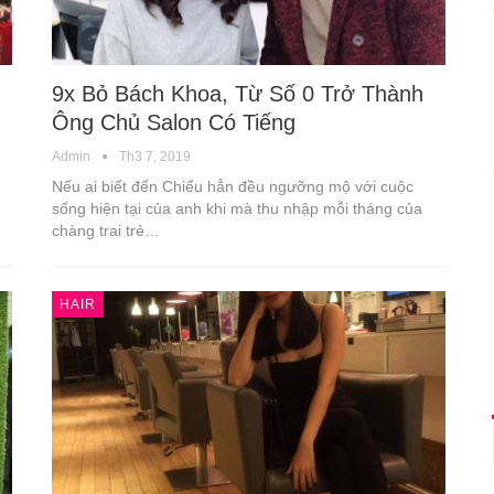
9x Bỏ Bách Khoa, Từ Số 0 Trở Thành
Ông Chủ Salon Có Tiếng
Admin
Th3 7, 2019
Nếu ai biết đến Chiểu hẳn đều ngưỡng mộ với cuộc
sống hiện tại của anh khi mà thu nhập mỗi tháng của
chàng trai trẻ…
HAIR