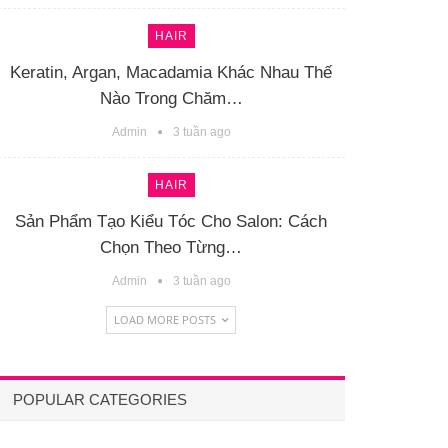
HAIR
Keratin, Argan, Macadamia Khác Nhau Thế
Nào Trong Chăm…
Admin
3 tuần ago
HAIR
Sản Phẩm Tạo Kiểu Tóc Cho Salon: Cách
Chọn Theo Từng…
Admin
3 tuần ago
LOAD MORE POSTS
POPULAR CATEGORIES