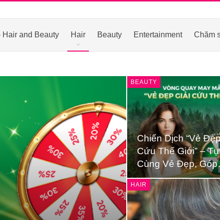
 Hair and Beauty
Hair
Beauty
Entertainment
Chăm s
BEAUTY
Chiến Dịch “Vẻ Đẹp
Cứu Thế Giới” – Tự
Cùng Vẻ Đẹp, Gó
HAIR