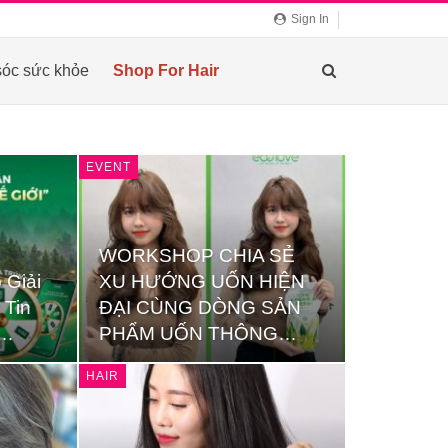
Sign In
óc sức khỏe
Shop For Hair
EVENT
WORKSHOP CHIA SẺ
 Giải
XU HƯỚNG UỐN HIỆN
 Tin
ĐẠI CÙNG DÒNG SẢN
p…
PHẨM UỐN THÔNG…
HAIR