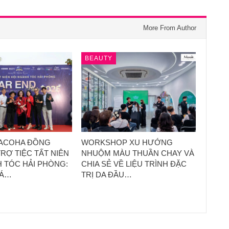
More From Author
BEAUTY
LACOHA ĐỒNG
WORKSHOP XU HƯỚNG
TRỢ TIỆC TẤT NIÊN
NHUỘM MÀU THUẦN CHAY VÀ
 TÓC HẢI PHÒNG:
CHIA SẺ VỀ LIỆU TRÌNH ĐẶC
IÁ…
TRỊ DA ĐẦU…