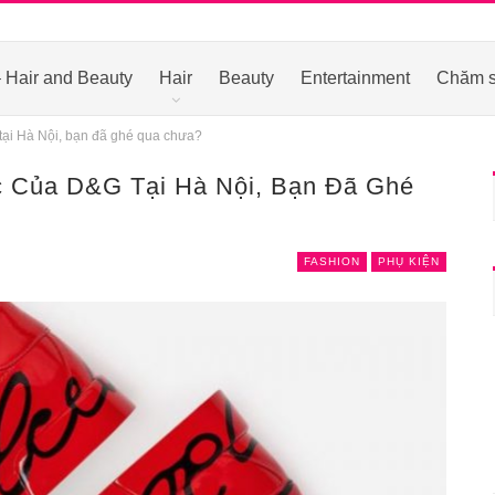
 Hair and Beauty
Hair
Beauty
Entertainment
Chăm s
tại Hà Nội, bạn đã ghé qua chưa?
 Của D&G Tại Hà Nội, Bạn Đã Ghé
FASHION
PHỤ KIỆN