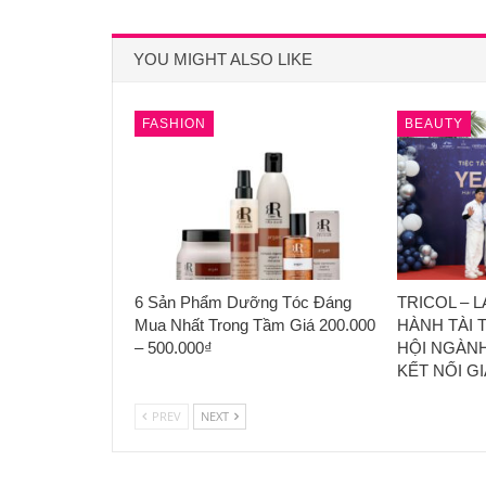
YOU MIGHT ALSO LIKE
FASHION
BEAUTY
6 Sản Phẩm Dưỡng Tóc Đáng
TRICOL – 
Mua Nhất Trong Tầm Giá 200.000
HÀNH TÀI 
– 500.000₫
HỘI NGÀNH
KẾT NỐI G
PREV
NEXT