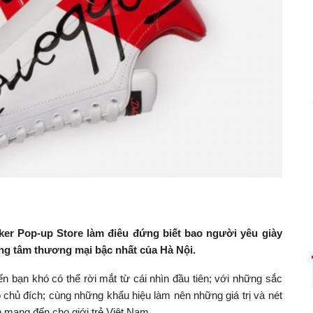
er Pop-up Store làm điêu đứng biết bao người yêu giày
ung tâm thương mại bậc nhất của Hà Nội.
n bạn khó có thể rời mắt từ cái nhìn đầu tiên; với những sắc
chủ đích; cùng những khẩu hiệu làm nên những giá trị và nét
n mang đến cho giới trẻ Việt Nam.