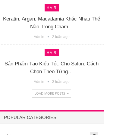
HAIR
Keratin, Argan, Macadamia Khác Nhau Thế
Nào Trong Chăm…
Admin
2 tuần ago
HAIR
Sản Phẩm Tạo Kiểu Tóc Cho Salon: Cách
Chọn Theo Từng…
Admin
2 tuần ago
LOAD MORE POSTS
POPULAR CATEGORIES