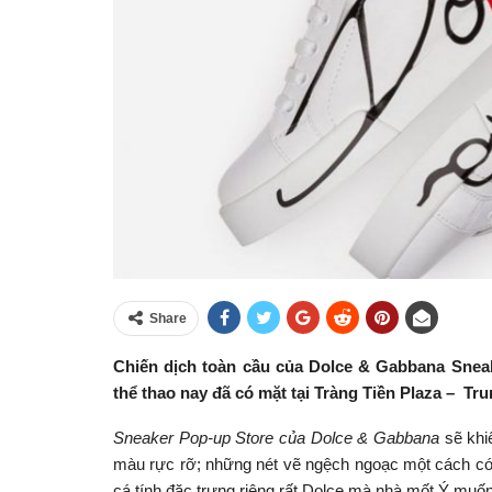
Share
Chiến dịch toàn cầu của Dolce & Gabbana Sneak
thể thao nay đã có mặt tại Tràng Tiền Plaza – Tr
Sneaker Pop-up Store của Dolce & Gabbana
sẽ khiế
màu rực rỡ; những nét vẽ ngệch ngoạc một cách có 
cá tính đặc trưng riêng rất Dolce mà nhà mốt Ý muố