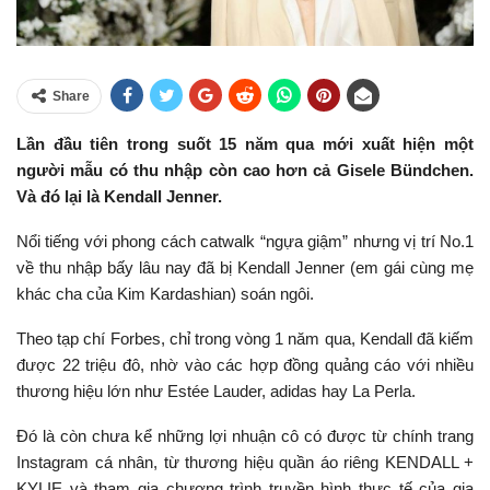
Share
Lần đầu tiên trong suốt 15 năm qua mới xuất hiện một
người mẫu có thu nhập còn cao hơn cả Gisele Bündchen.
Và đó lại là Kendall Jenner.
Nổi tiếng với phong cách catwalk “ngựa giậm” nhưng vị trí No.1
về thu nhập bấy lâu nay đã bị Kendall Jenner (em gái cùng mẹ
khác cha của Kim Kardashian) soán ngôi.
Theo tạp chí Forbes, chỉ trong vòng 1 năm qua, Kendall đã kiếm
được 22 triệu đô, nhờ vào các hợp đồng quảng cáo với nhiều
thương hiệu lớn như Estée Lauder, adidas hay La Perla.
Đó là còn chưa kể những lợi nhuận cô có được từ chính trang
Instagram cá nhân, từ thương hiệu quần áo riêng KENDALL +
KYLIE và tham gia chương trình truyền hình thực tế của gia