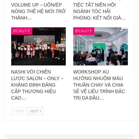
VOLUME UP – UỐN/ÉP
TIỆC TẤT NIÊN HỘI
NÓNG THẾ HỆ MỚI TRỞ
NGÀNH TÓC HẢI
THÀNH…
PHÒNG: KẾT NỐI GIÁ…
BEAUTY
BEAUTY
NASHI VỚI CHIẾN
WORKSHOP XU
LƯỢC SALON – ONLY –
HƯỚNG NHUỘM MÀU
KHẲNG ĐỊNH ĐẲNG
THUẦN CHAY VÀ CHIA
CẤP THƯƠNG HIỆU
SẺ VỀ LIỆU TRÌNH ĐẶC
CAO…
TRỊ DA ĐẦU…
PREV
NEXT