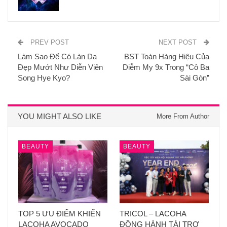
PREV POST
NEXT POST
Làm Sao Để Có Làn Da
BST Toàn Hàng Hiệu Của
Đẹp Mướt Như Diễn Viên
Diễm My 9x Trong “Cô Ba
Song Hye Kyo?
Sài Gòn”
YOU MIGHT ALSO LIKE
More From Author
BEAUTY
BEAUTY
TOP 5 ƯU ĐIỂM KHIẾN
TRICOL – LACOHA
LACOHA AVOCADO
ĐỒNG HÀNH TÀI TRỢ